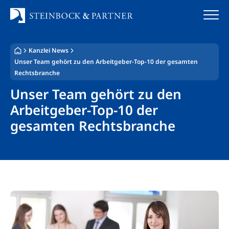
Zum
Inhalt
springen
Kanzlei News
Startseite
Unser Team gehört zu den Arbeitgeber-Top-10 der gesamten
Rechtsbranche
Kanzlei
Unser Team gehört zu den
Team
Arbeitgeber-Top-10 der
gesamten Rechtsbranche
Standorte
Rechtsgebiete
Steuerberatung
Stellenangebote