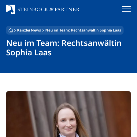
Zum
Inhalt
springen
Kanzlei News
Neu im Team: Rechtsanwältin Sophia Laas
Startseite
Neu im Team: Rechtsanwältin
Kanzlei
Sophia Laas
Team
Standorte
Rechtsgebiete
Steuerberatung
Stellenangebote