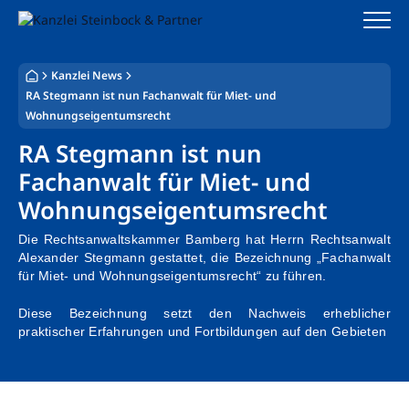
Zum
Inhalt
springen
Kanzlei News
Startseite
RA Stegmann ist nun Fachanwalt für Miet- und
Wohnungseigentumsrecht
Kanzlei
RA Stegmann ist nun
Team
Fachanwalt für Miet- und
Wohnungseigentumsrecht
Standorte
Die Rechtsanwaltskammer Bamberg hat Herrn Rechtsanwalt
Rechtsgebiete
Alexander Stegmann gestattet, die Bezeichnung „Fachanwalt
für Miet- und Wohnungseigentumsrecht“ zu führen.
Steuerberatung
Diese Bezeichnung setzt den Nachweis erheblicher
praktischer Erfahrungen und Fortbildungen auf den Gebieten
Stellenangebote