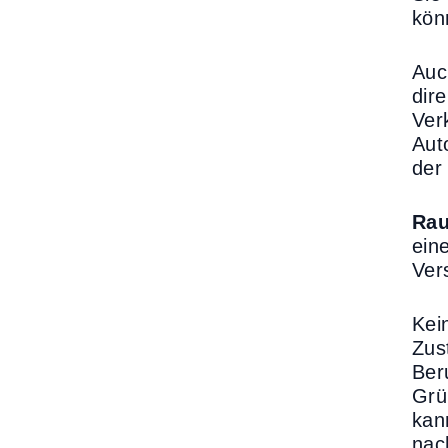
kön
Auc
dir
Ver
Aut
der
Rau
ein
Ver
Kei
Zus
Ber
Grü
kan
nac