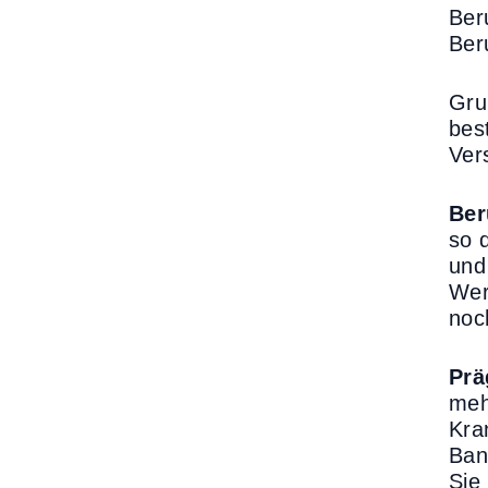
Ber
Ber
Gru
bes
Ver
Ber
so 
und
Wer
noc
Prä
meh
Kra
Ban
Sie