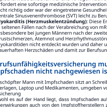
rfordert eine sofortige medizinische Intervention
icht richtig oder war der eingetretene Gesundhe
entrale Sinusvenenthrombose (SVT) leicht zu Ber
yokarditis (Herzmuskelentzündung)
: Diese 
n seltenen Fällen nach der Verabreichung von m
nsbesondere bei jungen Männern nach der zwei
rustschmerzen, Atemnot und Herzrhythmusstör
yokarditiden nicht entdeckt wurden und daher u
auerhaften Herzschäden und damit zur Berufsunf
rufsunfähigkeitsversicherung m
pfschaden nicht nachgewiesen is
ohl es auf der Hand liegt, dass Impfschaden au
enwirkungen auch von den Impfstoffherstellern