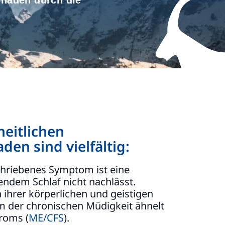
häden durch die
eitlichen
en sind vielfältig:
schriebenes Symptom ist eine
endem Schlaf nicht nachlässt.
 ihrer körperlichen und geistigen
rm der chronischen Müdigkeit ähnelt
roms (
ME/CFS
).