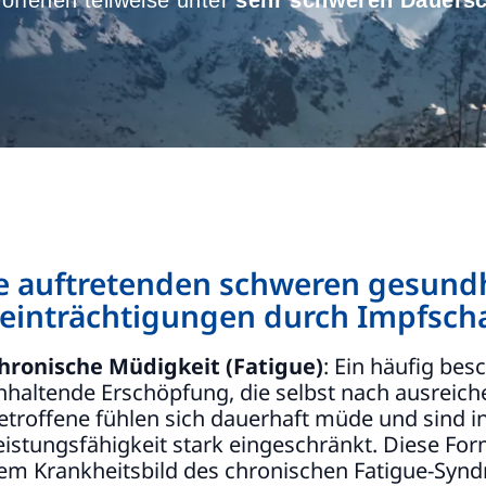
roffenen teilweise unter
sehr schweren Dauersc
e auftretenden schweren gesundh
einträchtigungen durch Impfschad
hronische Müdigkeit (Fatigue)
: Ein häufig be
nhaltende Erschöpfung, die selbst nach ausreich
etroffene fühlen sich dauerhaft müde und sind in
eistungsfähigkeit stark eingeschränkt. Diese Fo
em Krankheitsbild des chronischen Fatigue-Synd