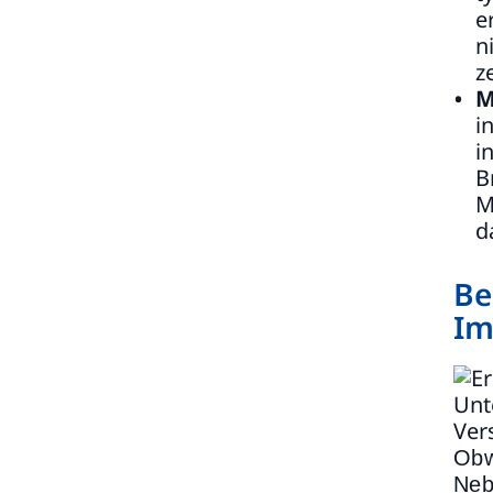
e
n
z
M
i
i
B
M
d
Be
Im
Obw
Neb