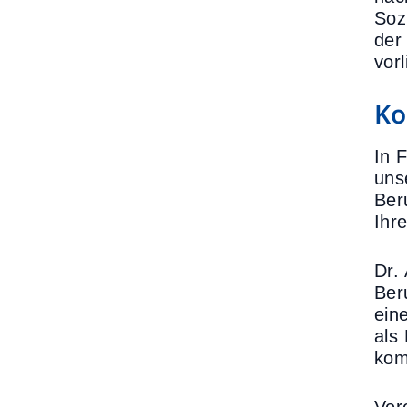
Soz
der
vor
Ko
In 
uns
Ber
Ihr
Dr.
Ber
ein
als
kom