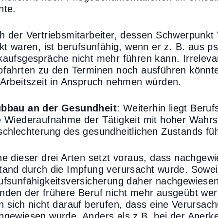
nte.
h der Vertriebsmitarbeiter, dessen Schwerpunkt
ekt waren, ist berufsunfähig, wenn er z. B. aus 
kaufsgespräche nicht mehr führen kann. Irrelevant
ofahrten zu den Terminen noch ausführen könnt
 Arbeitszeit in Anspruch nehmen würden.
bbau an der Gesundheit
: Weiterhin liegt Beru
e Wiederaufnahme der Tätigkeit mit hoher Wahrsc
schlechterung des gesundheitlichen Zustands fü
ne dieser drei Arten setzt voraus, dass nachgewi
tand durch die Impfung verursacht wurde. Sowei
ufsunfähigkeitsversicherung daher nachgewiesen
nden der frühere Beruf nicht mehr ausgeübt wer
n sich nicht darauf berufen, dass eine Verursac
hgewiesen wurde. Anders als z.B. bei der Aner