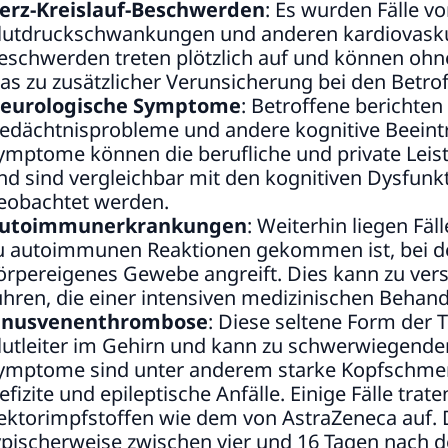
erz-Kreislauf-Beschwerden
: Es wurden Fälle v
lutdruckschwankungen und anderen kardiovask
eschwerden treten plötzlich auf und können ohn
as zu zusätzlicher Verunsicherung bei den Betrof
eurologische Symptome
: Betroffene berichte
edächtnisprobleme und andere kognitive Beeint
ymptome können die berufliche und private Leis
nd sind vergleichbar mit den kognitiven Dysfunk
eobachtet werden.
utoimmunerkrankungen
: Weiterhin liegen Fäl
u autoimmunen Reaktionen gekommen ist, bei
örpereigenes Gewebe angreift. Dies kann zu ver
ühren, die einer intensiven medizinischen Behan
inusvenenthrombose
: Diese seltene Form der 
lutleiter im Gehirn und kann zu schwerwiegende
ymptome sind unter anderem starke Kopfschmer
efizite und epileptische Anfälle. Einige Fälle tra
ektorimpfstoffen wie dem von AstraZeneca auf. 
ypischerweise zwischen vier und 16 Tagen nach 