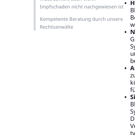
H
Impfschaden nicht nachgewiesen ist
B
B
Kompetente Beratung durch unsere
w
Rechtsanwälte
N
G
S
u
b
A
z
k
f
S
B
S
D
V
t