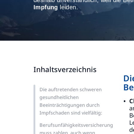
deshalb unverständlich, weil die Bet
Impfung
leiden.
Inhaltsverzeichnis
Di
Be
Die auftretenden schweren
gesundheitlichen
C
Beeinträchtigungen durch
a
Impfschaden sind vielfältig:
B
L
Berufsunfähigkeitsversicherung
d
muss zahlen, auch wenn