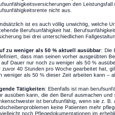
ufsunfähigkeitsversicherungen den Leistungsfall 
ufsunfähigkeitsrente nicht aus.
ndsätzlich ist es auch völlig unwichtig, welche U
tehende Berufsunfähigkeit hat. Berufsunfähigkeit 
sicherung bei drei unterschiedlichen Fallgestaltu
uf zu weniger als 50 % aktuell ausübbar
: Die 
definiert, dass man seinen vorher ausgeübten B
 auf Dauer nur noch zu weniger als 50 % ausübe
 zuvor 40 Stunden pro Woche gearbeitet hat, gilt
h weniger als 50 % dieser Zeit arbeiten kann –
gende Tätigkeiten
: Ebenfalls ist man berufsunf
r ausüben kann, die den Beruf ausmachen und s
nkenschwester ist berufsunfähig, wenn sie z. B.
dscheibenproblemen keine Patienten mehr pflegen
 vielleicht noch Pflegedokumentationen im erhebl