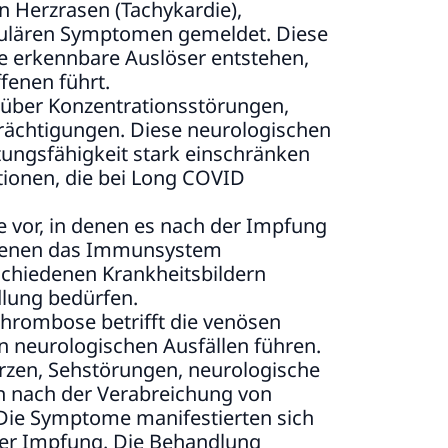
on Herzrasen (Tachykardie),
ulären Symptomen gemeldet. Diese
e erkennbare Auslöser entstehen,
fenen führt.
n über Konzentrationsstörungen,
rächtigungen. Diese neurologischen
tungsfähigkeit stark einschränken
tionen, die bei Long COVID
le vor, in denen es nach der Impfung
 denen das Immunsystem
schiedenen Krankheitsbildern
dlung bedürfen.
Thrombose betrifft die venösen
n neurologischen Ausfällen führen.
zen, Sehstörungen, neurologische
ten nach der Verabreichung von
Die Symptome manifestierten sich
der Impfung. Die Behandlung