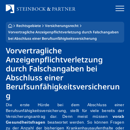
Zum
Inhalt
springen
Rechtsgebiete
Versicherungsrecht
Startseite
Vorvertragliche Anzeigenpflichtverletzung durch Falschangaben
bei Abschluss einer Berufsunfähigkeitsversicherung
Kanzlei
Vorvertragliche
Anzeigenpflichtverletzung
Team
durch Falschangaben bei
Standorte
Abschluss einer
Berufsunfähigkeitsversicherun
Rechtsgebiete
g
Steuerberatung
Die erste Hürde bei dem Abschluss einer
Berufsunfähigkeitsversicherung, stellt für viele bereits der
Stellenangebote
Versicherungsantrag dar. Denn meist müssen
vorab
Gesundheitsfragen
beatwortet werden. So können Fragen
zu der Anzahl der bisherigen Krankenhausaufenthalte oder