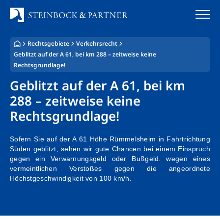
Zum
Inhalt
springen
Rechtsgebiete
Verkehrsrecht
Startseite
Geblitzt auf der A 61, bei km 288 – zeitweise keine
Rechtsgrundlage!
Kanzlei
Geblitzt auf der A 61, bei km
288 – zeitweise keine
Team
Rechtsgrundlage!
Standorte
Sofern Sie auf der A 61 Höhe Rümmelsheim in Fahrtrichtung
Rechtsgebiete
Süden geblitzt, sehen wir gute Chancen bei einem Einspruch
gegen ein Verwarnungsgeld oder Bußgeld. wegen eines
Steuerberatung
vermeintlichen Verstoßes gegen die angeordnete
Höchstgeschwindigkeit von 100 km/h.
Stellenangebote