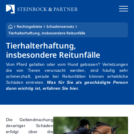
Zum
Inhalt
springen
Rechtsgebiete
Schadensersatz
Startseite
Tierhalterhaftung, insbesondere Reitunfälle
Tierhalterhaftung,
Kanzlei
insbesondere Reitunfälle
Team
Vom Pferd gefallen oder vom Hund gebissen? Verletzungen
die von Tieren verursacht werden, sind häufig sehr
Standorte
schmerzhaft, gerade bei Reitunfällen können erhebliche
Schäden eintreten.
Was für Sie als geschädigte Person
Rechtsgebiete
dann wichtig ist, erfahren Sie hier.
Steuerberatung
Stellenangebote
Die Geltendmachung
derartiger Schäden
erfolgt über die