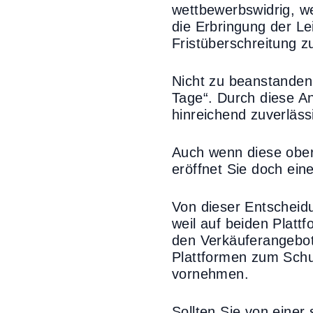
wettbewerbswidrig, we
die Erbringung der Le
Fristüberschreitung 
Nicht zu beanstanden 
Tage“. Durch diese A
hinreichend zuverläss
Auch wenn diese oberg
eröffnet Sie doch ein
Von dieser Entscheid
weil auf beiden Plattf
den Verkäuferangebote
Plattformen zum Schu
vornehmen.
Sollten Sie von einer