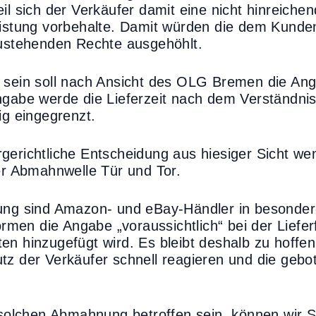
il sich der Verkäufer damit eine nicht hinreichen
istung vorbehalte. Damit würden die dem Kunden
zustehenden Rechte ausgehöhlt.
sein soll nach Ansicht des OLG Bremen die Angab
ngabe werde die Lieferzeit nach dem Verständni
ig eingegrenzt.
erichtliche Entscheidung aus hiesiger Sicht we
er Abmahnwelle Tür und Tor.
ung sind Amazon- und eBay-Händler in besonde
ormen die Angabe „voraussichtlich“ bei der Lieferf
n hinzugefügt wird. Es bleibt deshalb zu hoffen
tz der Verkäufer schnell reagieren und die geb
 solchen Abmahnung betroffen sein, können wir Si