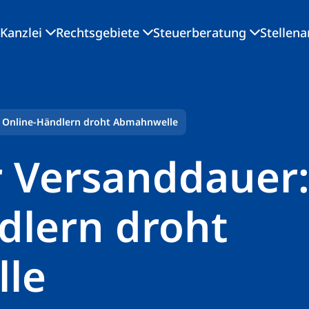
Kanzlei
Rechtsgebiete
Steuerberatung
Stellen
 Online-Händlern droht Abmahnwelle
 Versanddauer
dlern droht
le