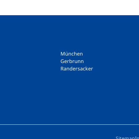
München
Gerbrunn
Randersacker
Sitemap
I