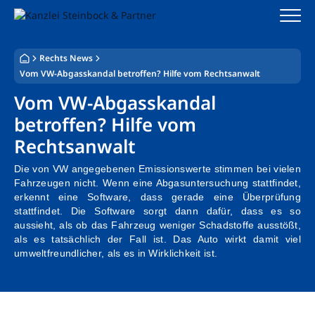
Zum
Inhalt
springen
Rechts News
Startseite
Vom VW-Abgasskandal betroffen? Hilfe vom Rechtsanwalt
Kanzlei
Vom VW-Abgasskandal
betroffen? Hilfe vom
Team
Rechtsanwalt
Standorte
Die von VW angegebenen Emissionswerte stimmen bei vielen
Fahrzeugen nicht. Wenn eine Abgasuntersuchung stattfindet,
Rechtsgebiete
erkennt eine Software, dass gerade eine Überprüfung
stattfindet. Die Software sorgt dann dafür, dass es so
aussieht, als ob das Fahrzeug weniger Schadstoffe ausstößt,
Steuerberatung
als es tatsächlich der Fall ist. Das Auto wirkt damit viel
umweltfreundlicher, als es in Wirklichkeit ist.
Stellenangebote