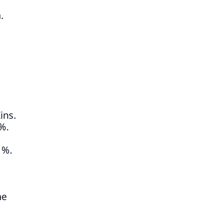
.
ins.
%.
 %.
ne