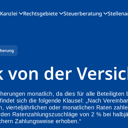
Kanzlei
Rechtsgebiete
Steuerberatung
Stellen
cherung
k von der Versi
herungen monatlich, da dies für alle Beteiligten 
indet sich die folgende Klausel: „Nach Vereinba
n, vierteljährlichen oder monatlichen Raten zahl
rden Ratenzahlungszuschläge von 2 % bei halbjäh
lichern Zahlungsweise erhoben.“