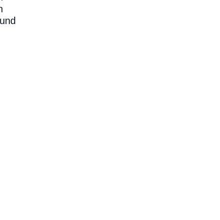
n
 und