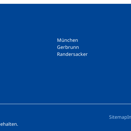
München
Gerbrunn
Randersacker
Sitemap
I
behalten.