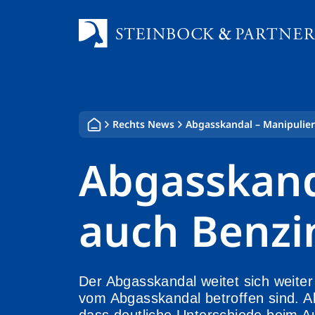
Zum
Inhalt
springen
Rechts News
Abgasskandal – Manipulier
Abgasskand
auch Benzi
Der Abgasskandal weitet sich weite
vom Abgasskandal betroffen sind. 