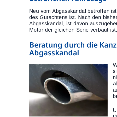
Neu vom Abgasskandal betroffen is
des Gutachtens ist. Nach den bishe
Abgasskandal, ist davon auszugehen
Motor der gleichen Serie verbaut is
Beratung durch die Kanzl
Abgasskandal
W
s
n
A
a
b
U
I