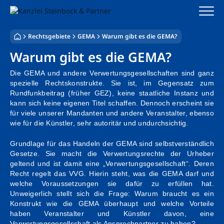
Zum
Inhalt
springen
Rechtsgebiete
GEMA
Warum gibt es die GEMA?
Startseite
Warum gibt es die GEMA?
Kanzlei
Die GEMA und andere Verwertungsgesellschaften sind ganz
spezielle Rechtskonstrukte. Sie ist, im Gegensatz zum
Team
Rundfunkbeitrag (früher GEZ), keine staatliche Instanz und
kann sich keine eigenen Titel schaffen. Dennoch erscheint sie
für viele unserer Mandanten und andere Veranstalter, ebenso
Standorte
wie für die Künstler, sehr autoritär und undurchsichtig.
Rechtsgebiete
Grundlage für das Handeln der GEMA sind selbstverständlich
Gesetze. Sie macht die Verwertungsrechte der Urheber
Steuerberatung
geltend und ist damit eine „Verwertungsgesellschaft“. Deren
Recht regelt das VVG. Hierin steht, was die GEMA darf und
welche Voraussetzungen sie dafür zu erfüllen hat.
Stellenangebote
Unweigerlich stellt sich die Frage: Warum braucht es ein
Konstrukt wie die GEMA überhaupt und welche Vorteile
haben Veranstalter und Künstler davon, eine
Verwertungsgesellschaft als Ansprechpartner zu haben?