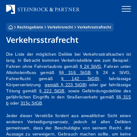
Zum
Inhalt
springen
Rechtsgebiete
Verkehrsrecht
Verkehrsstrafrecht
Startseite
Verkehrsstrafrecht
Kanzlei
Die Liste der möglichen Delikte bei Verkehrsstrafsachen ist
lang. In Betracht kommen Verkehrsdelikte wie zum Beispiel.:
Team
Fahren ohne Fahrerlaubnis gemäß
§ 24 StVG
, Fahren unter
Alkoholeinfluss gemäß
§§ 316 StGB
, § 24 a StVG,
Standorte
Fahrerflucht gemäß
§ 142 StGB
), fahrlässige
Körperverletzung
gemäß § 223 StGB
) oder gar fahrlässige
Rechtsgebiete
Tötung gemäß
§ 222 StGB
, sowie Gefährdungsdelikte des
gefährlichen Eingriffs in den Straßenverkehr gemäß
§§ 315
b
oder
315c StGB
.
Steuerberatung
Jeder dieser Verstöße fordert aus anwaltlicher Sicht einen
Stellenangebote
anderen Verteidigungsansatz, jedoch ist allen Delikten
gemeinsam, dass der Beschuldigte von seinem Recht, die
Aussage zu verweigern, Gebrauch machen sollte, um keine