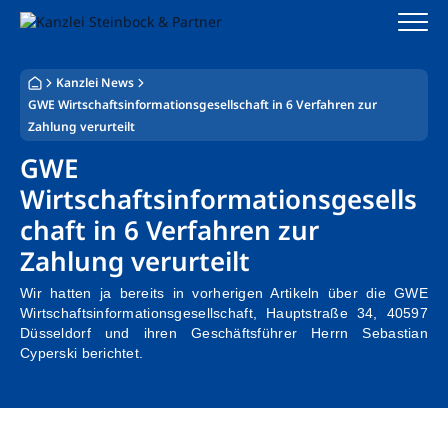
Zum
Inhalt
springen
Kanzlei News
Startseite
GWE Wirtschaftsinformationsgesellschaft in 6 Verfahren zur
Zahlung verurteilt
Kanzlei
GWE
Team
Wirtschaftsinformationsgesells
chaft in 6 Verfahren zur
Standorte
Zahlung verurteilt
Rechtsgebiete
Wir hatten ja bereits in vorherigen Artikeln über die GWE
Wirtschaftsinformationsgesellschaft, Hauptstraße 34, 40597
Steuerberatung
Düsseldorf und ihren Geschäftsführer Herrn Sebastian
Cyperski berichtet.
Stellenangebote