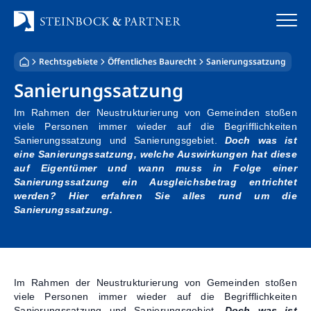
Zum
Inhalt
springen
Rechtsgebiete
Öffentliches Baurecht
Sanierungssatzung
Startseite
Sanierungssatzung
Kanzlei
Im Rahmen der Neustrukturierung von Gemeinden stoßen
viele Personen immer wieder auf die Begrifflichkeiten
Team
Sanierungssatzung und Sanierungsgebiet.
Doch was ist
eine Sanierungssatzung, welche Auswirkungen hat diese
auf Eigentümer und wann muss in Folge einer
Standorte
Sanierungssatzung ein Ausgleichsbetrag entrichtet
werden?
Hier erfahren Sie alles rund um die
Rechtsgebiete
Sanierungssatzung.
Steuerberatung
Stellenangebote
Im Rahmen der Neustrukturierung von Gemeinden stoßen
viele Personen immer wieder auf die Begrifflichkeiten
Sanierungssatzung und Sanierungsgebiet.
Doch was ist