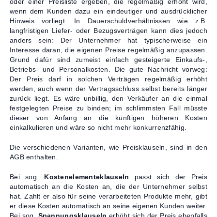
oder einer Preisliste ergeben, die regelmäßig erhöht wird,
Kontakt
wenn dem Kunden dazu ein eindeutiger und ausdrücklicher
Hinweis vorliegt. In Dauerschuldverhältnissen wie z.B.
langfristigen Liefer- oder Bezugsverträgen kann dies jedoch
anders sein: Der Unternehmer hat typischerweise ein
Interesse daran, die eigenen Preise regelmäßig anzupassen.
Grund dafür sind zumeist einfach gesteigerte Einkaufs-,
Betriebs- und Personalkosten. Die gute Nachricht vorweg:
Der Preis darf in solchen Verträgen regelmäßig erhöht
werden, auch wenn der Vertragsschluss selbst bereits länger
zurück liegt. Es wäre unbillig, den Verkäufer an die einmal
festgelegten Preise zu binden; im schlimmsten Fall müsste
dieser von Anfang an die künftigen höheren Kosten
einkalkulieren und wäre so nicht mehr konkurrenzfähig.
Die verschiedenen Varianten, wie Preisklauseln, sind in den
AGB enthalten.
Bei sog.
Kostenelementeklauseln
passt sich der Preis
automatisch an die Kosten an, die der Unternehmer selbst
hat. Zahlt er also für seine verarbeiteten Produkte mehr, gibt
er diese Kosten automatisch an seine eigenen Kunden weiter.
Bei sog.
Spannungsklauseln
erhöht sich der Preis ebenfalls