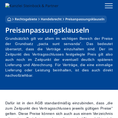
Zum
Inhalt
springen
Rechtsgebiete
Handelsrecht
Preisanpassungsklauseln
Startseite
Preisanpassungsklauseln
Kanzlei
Grundsätzlich gilt vor allem im wichtigen Bereich der Preise
der Grundsatz „pacta sunt servanda“. Das bedeutet
Team
übersetzt, dass die Verträge einzuhalten sind. Der im
Zeitpunkt des Vertragsschlusses festgelegte Preis gilt also
auch noch im Zeitpunkt der eventuell deutlich späteren
Standorte
Lieferung und Abrechnung. Für Verträge, die eine einmalige
Lieferung oder Leistung beinhalten, ist dies auch direkt
Rechtsgebiete
nachvollziehbar.
Steuerberatung
Stellenangebote
Dafür ist in den AGB standardmäßig einzubinden, dass „die
zum Zeitpunkt des Vertragsschlusses jeweils gültigen Preise“
gelten. Diese Preise können sich auch aus einem Verzeichnis