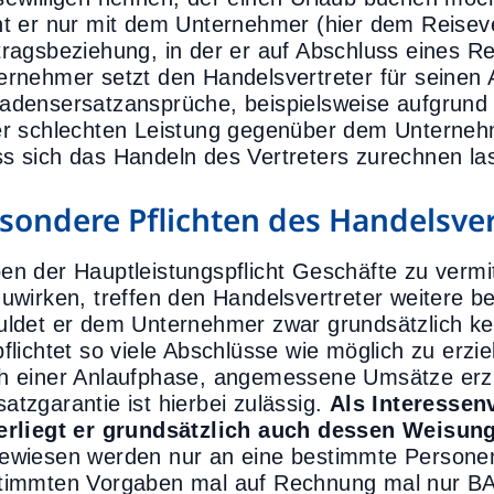
ht er nur mit dem Unternehmer (hier dem Reisever
tragsbeziehung, in der er auf Abschluss eines Re
ernehmer setzt den Handelsvertreter für seinen 
adensersatzansprüche, beispielsweise aufgrund 
er schlechten Leistung gegenüber dem Unterneh
s sich das Handeln des Vertreters zurechnen la
sondere Pflichten des Handelsver
en der Hauptleistungspflicht Geschäfte zu vermi
zuwirken, treffen den Handelsvertreter weitere 
uldet er dem Unternehmer zwar grundsätzlich kei
pflichtet so viele Abschlüsse wie möglich zu erz
h einer Anlaufphase, angemessene Umsätze erziel
atzgarantie ist hierbei zulässig.
Als Interessen
erliegt er grundsätzlich auch dessen Weisun
ewiesen werden nur an eine bestimmte Personen
timmten Vorgaben mal auf Rechnung mal nur BA