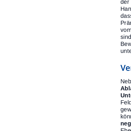
der
Han
das
Prä
vom
sin
Bew
unt
Ve
Neb
Abl
Unt
Fel
gew
kön
neg
Ebe