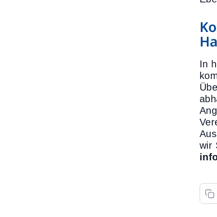
Ko
Ha
In 
kom
Übe
abh
Ang
Ver
Aus
wir
inf