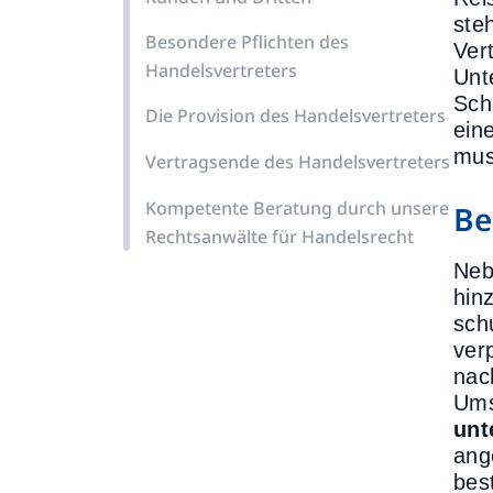
ste
Besondere Pflichten des
Ver
Handelsvertreters
Unt
Sch
Die Provision des Handelsvertreters
ein
mus
Vertragsende des Handelsvertreters
Kompetente Beratung durch unsere
Be
Rechtsanwälte für Handelsrecht
Neb
hin
sch
ver
nac
Ums
unt
ang
bes