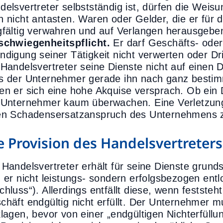
delsvertreter selbstständig ist, dürfen die Weisu
n nicht antasten. Waren oder Gelder, die er fü
gfältig verwahren und auf Verlangen herausgeben. 
schwiegenheitspflicht.
Er darf Geschäfts- oder
ndigung seiner Tätigkeit nicht verwerten oder Dri
 Handelsvertreter seine Dienste nicht auf einen Dr
s der Unternehmer gerade ihn nach ganz bestimm
en er sich eine hohe Akquise versprach. Ob ein 
 Unternehmer kaum überwachen. Eine Verletzung 
en Schadensersatzanspruch des Unternehmens z
e Provision des Handelsvertreters
 Handelsvertreter erhält für seine Dienste grunds
d er nicht leistungs- sondern erfolgsbezogen entl
chluss“). Allerdings entfällt diese, wenn feststeh
chäft endgültig nicht erfüllt. Der Unternehmer m
klagen, bevor von einer „endgültigen Nichterfüllu