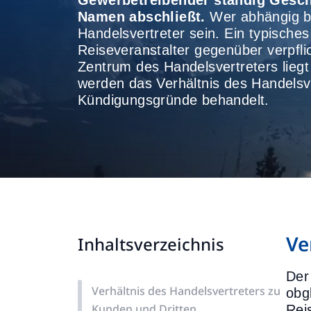
Gewerbetreibender ständig Geschä
Namen abschließt.
Wer abhängig bes
Handelsvertreter sein. Ein typisches
Reiseveranstalter gegenüber verpfli
Zentrum des Handelsvertreters liegt
werden das Verhältnis des Handelsve
Kündigungsgründe behandelt.
Ve
Inhaltsverzeichnis
Der
Verhältnis des Handelsvertreters zu
obg
Kunden und Dritten
Rei