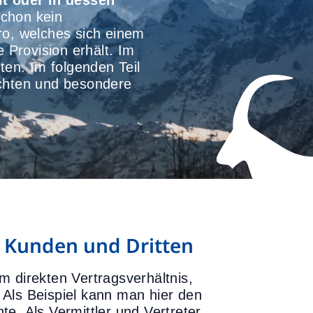
t oder in dessen
schon kein
üro, welches sich einem
 Provision erhält. Im
ten. Im folgenden Teil
lichten und besondere
u Kunden und Dritten
m direkten Vertragsverhältnis,
. Als Beispiel kann man hier den
e. Als Vermittler und Vertreter