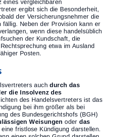
tz eines vergleichbaren
reter ergibt sich die Besonderheit,
 sobald der Versicherungsnehmer die
 fällig. Neben der Provision kann er
erlangen, wenn diese handelsüblich
ufsuchen der Kundschaft, die
 Rechtsprechung etwa im Ausland
fähiger Posten.
s
lsvertreters auch
durch das
der die Insolvenz des
ichten des Handelsvertreters ist das
ndigung bei ihm größer als bei
ung des Bundesgerichtshofs (BGH)
zulässigen Weisungen
oder
das
eine fristlose Kündigung darstellen.
nn einen solchen Grund darstellen.