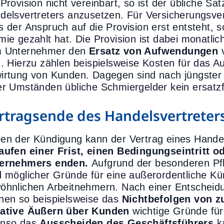
 Provision nicht vereinbart, so ist der übliche Sa
delsvertreters anzusetzen. Für Versicherungsvert
s der Anspruch auf die Provision erst entsteht,
mie gezahlt hat. Die Provision ist dabei monatlich
 Unternehmer den
Ersatz von Aufwendungen
v
d. Hierzu zählen beispielsweise Kosten für das A
irtung von Kunden. Dagegen sind nach jüngster
er Umständen übliche Schmiergelder kein ersatz
rtragsende des Handelsvertreter
en der Kündigung kann der Vertrag eines Hande
aufen einer Frist, einen Bedingungseintritt o
ernehmers enden.
Aufgrund der besonderen Pfl
d möglicher Gründe für eine außerordentliche Kü
öhnlichen Arbeitnehmern. Nach einer Entscheid
nen so beispielsweise das
Nichtbefolgen von 
ative Äußern über Kunden
wichtige Gründe für 
nso das
Ausscheiden des Geschäftsführers
ka