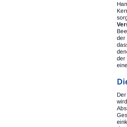
Han
Ker
sor
Ver
Bee
der
das
den
der
ein
Di
Der
wir
Abs
Ges
ein