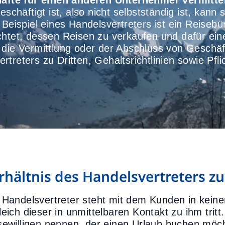
fte für einen anderen Unternehmer vermittel
chäftigt ist, also nicht selbstständig ist, kann 
 Beispiel eines Handelsvertreters ist ein Reiseb
chtet, dessen Reisen zu verkaufen und dafür eine
 die Vermittlung oder der Abschluss von Geschäf
rtreters zu Dritten, Gehaltsrichtlinien sowie Pf
rhältnis des Handelsvertreters z
 Handelsvertreter steht mit dem Kunden in keine
leich dieser in unmittelbaren Kontakt zu ihm tritt
sewilligen nennen, der einen Urlaub buchen möcht