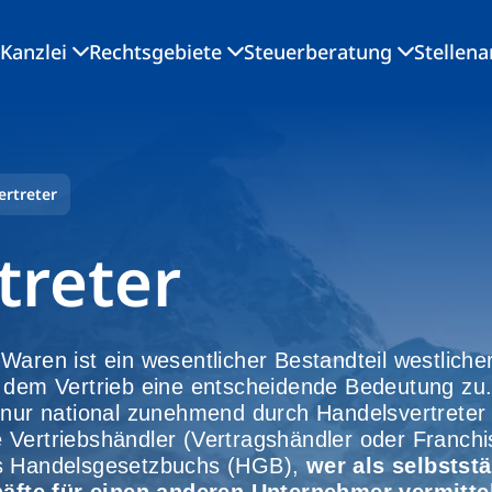
Kanzlei
Rechtsgebiete
Steuerberatung
Stellen
ertreter
treter
Waren ist ein wesentlicher Bestandteil westliche
m Vertrieb eine entscheidende Bedeutung zu. 
t nur national zunehmend durch Handelsvertrete
Vertriebshändler (Vertragshändler oder Franchi
es Handelsgesetzbuchs (HGB),
wer als selbstst