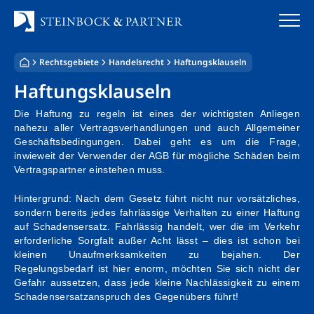
Zum
Inhalt
springen
Rechtsgebiete
Handelsrecht
Haftungsklauseln
Startseite
Haftungsklauseln
Kanzlei
Die Haftung zu regeln ist eines der wichtigsten Anliegen
nahezu aller Vertragsverhandlungen und auch Allgemeiner
Team
Geschäftsbedingungen. Dabei geht es um die Frage,
inwieweit der Verwender der AGB für mögliche Schäden beim
Vertragspartner einstehen muss.
Standorte
Hintergrund: Nach dem Gesetz führt nicht nur vorsätzliches,
Rechtsgebiete
sondern bereits jedes fahrlässige Verhalten zu einer Haftung
auf Schadensersatz. Fahrlässig handelt, wer die im Verkehr
Steuerberatung
erforderliche Sorgfalt außer Acht lässt – dies ist schon bei
kleinen Unaufmerksamkeiten zu bejahen. Der
Regelungsbedarf ist hier enorm, möchten Sie sich nicht der
Stellenangebote
Gefahr aussetzen, dass jede kleine Nachlässigkeit zu einem
Schadensersatzanspruch des Gegenübers führt!