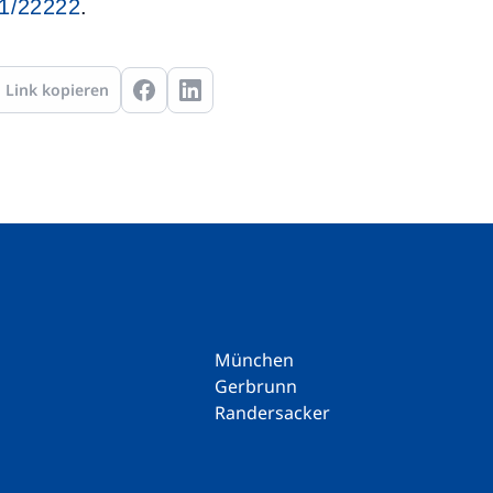
1/22222
.
Link kopieren
München
Gerbrunn
Randersacker