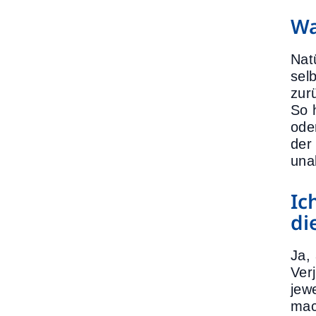
Wa
Nat
sel
zur
So 
ode
der
una
Ic
di
Ja,
Ver
jew
mac