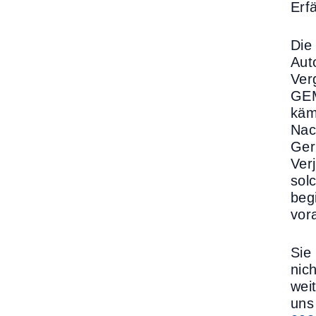
Erf
Die
Aut
Ver
GEM
käm
Nac
Geri
Ver
sol
beg
vor
Sie
nic
wei
uns