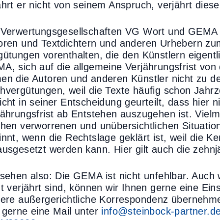
ährt er nicht von seinem Anspruch, verjährt dies
 Verwertungsgesellschaften VG Wort und GEMA h
oren und Textdichtern und anderen Urhebern zu
gütungen vorenthalten, die den Künstlern eigentl
A, sich auf die allgemeine Verjährungsfrist von
en die Autoren und anderen Künstler nicht zu d
hvergütungen, weil die Texte häufig schon Jahrze
cht in seiner Entscheidung geurteilt, dass hier n
jährungsfrist ab Entstehen auszugehen ist. Viel
chen verworrenen und unübersichtlichen Situation
innt, wenn die Rechtslage geklärt ist, weil die 
ausgesetzt werden kann. Hier gilt auch die zehnjä
 sehen also: Die GEMA ist nicht unfehlbar. Auch
ht verjährt sind, können wir Ihnen gerne eine E
tere außergerichtliche Korrespondenz übernehmen
 gerne eine Mail unter
info@steinbock-partner.d