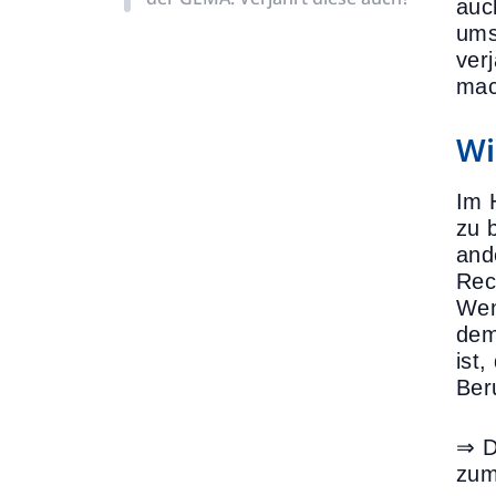
auc
ums
ver
mac
Wi
Im 
zu 
and
Rec
Wen
dem
ist
Ber
⇒ D
zum