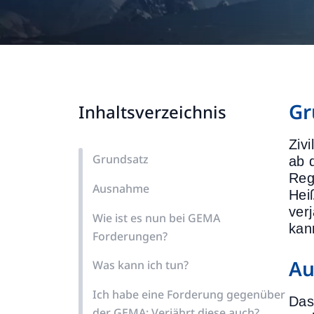
Gr
Inhaltsverzeichnis
Zivi
Grundsatz
ab 
Reg
Ausnahme
Hei
ver
Wie ist es nun bei GEMA
kan
Forderungen?
A
Was kann ich tun?
Ich habe eine Forderung gegenüber
Das
der GEMA: Verjährt diese auch?