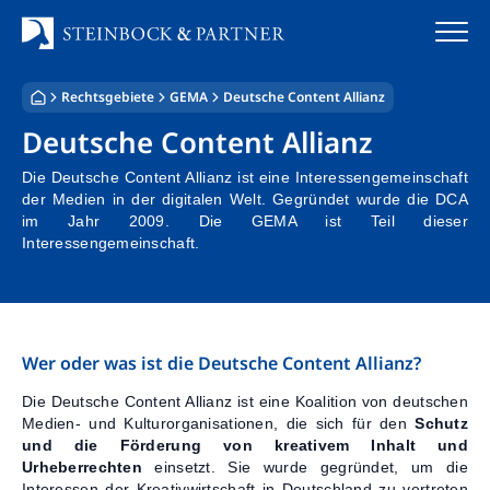
Zum
Inhalt
springen
Rechtsgebiete
GEMA
Deutsche Content Allianz
Startseite
Deutsche Content Allianz
Kanzlei
Die Deutsche Content Allianz ist eine Interessengemeinschaft
der Medien in der digitalen Welt. Gegründet wurde die DCA
Team
im Jahr 2009. Die GEMA ist Teil dieser
Interessengemeinschaft.
Standorte
Rechtsgebiete
Wer oder was ist die Deutsche Content Allianz?
Steuerberatung
Die Deutsche Content Allianz ist eine Koalition von deutschen
Medien- und Kulturorganisationen, die sich für den
Schutz
Stellenangebote
und die Förderung von kreativem Inhalt und
Urheberrechten
einsetzt. Sie wurde gegründet, um die
Interessen der Kreativwirtschaft in Deutschland zu vertreten