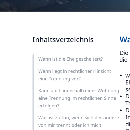
Wa
Inhaltsverzeichnis
Die
Wann ist die Ehe gescheitert?
die
Wann liegt in rechtlicher Hinsicht
w
eine Trennung vor?
E
s
Kann auch innerhalb einer Wohnung
D
eine Trennung im rechtlichen Sinne
T
erfolgen?
D
I
Was ist zu tun, wenn sich der andere
d
von mir trennt oder ich mich