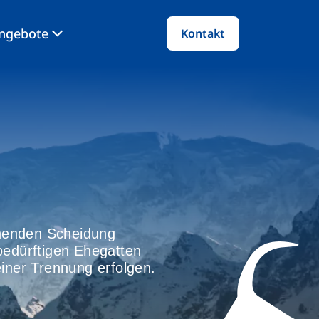
angebote
Kontakt
henden Scheidung
bedürftigen Ehegatten
iner Trennung erfolgen.