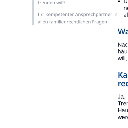
D
trennen will?
n
a
Ihr kompetenter Ansprechpartner in
allen familienrechtlichen Fragen
Wa
Na
häu
wil
Ka
re
Ja,
Tre
Hau
wer