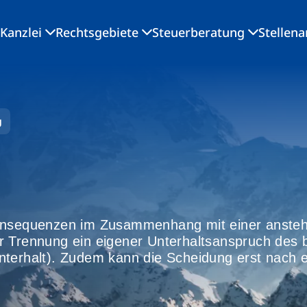
Kanzlei
Rechtsgebiete
Steuerberatung
Stellen
g
Konsequenzen im Zusammenhang mit einer anste
r Trennung ein eigener Unterhaltsanspruch des 
nterhalt). Zudem kann die Scheidung erst nach e