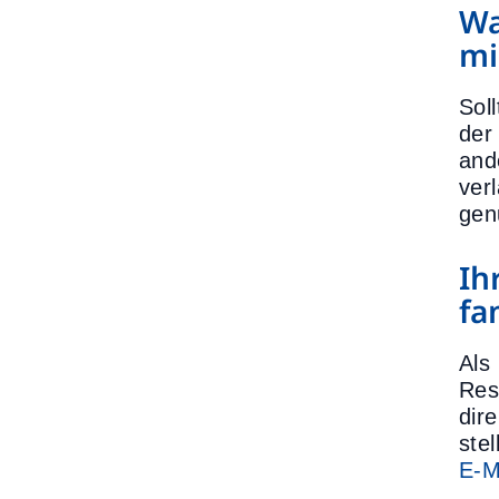
Wa
mi
Soll
der
and
ver
gen
Ih
fa
Als
Res
dir
ste
E-M