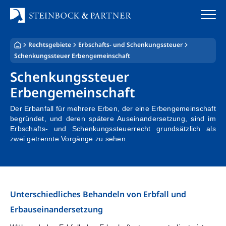
Zum
Inhalt
springen
Rechtsgebiete
Erbschafts- und Schenkungssteuer
Startseite
Schenkungssteuer Erbengemeinschaft
Schenkungssteuer
Kanzlei
Erbengemeinschaft
Team
Der Erbanfall für mehrere Erben, der eine Erbengemeinschaft
begründet, und deren spätere Auseinandersetzung, sind im
Standorte
Erbschafts- und Schenkungssteuerrecht grundsätzlich als
zwei getrennte Vorgänge zu sehen.
Rechtsgebiete
Steuerberatung
Unterschiedliches Behandeln von Erbfall und
Stellenangebote
Erbauseinandersetzung