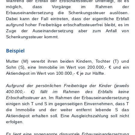
Während der Erbfall der Erbschaftssteuer unterliegt, ist es
möglich, dass Vorgänge im Rahmen der
Kontakt
Erbauseinandersetzung die Schenkungssteuer auslösen.
Dabei kann der Fall eintreten, dass der eigentliche Erbfall
aufgrund hoher Freibeträge erbschaftssteuerfrei bleibt, es im
Zuge der Auseinandersetzung aber zum Anfall von
Schenkungssteuer kommt.
Beispiel
Mutter (M) vererbt ihren beiden Kindern, Tochter (T) und
Sohn (S), eine Immobilie im Wert von 200.000,- € und ein
Aktiendepot im Wert von 100.000,- € je zur Hälfte.
Aufgrund der persönlichen Freibeträge der Kinder (jeweils
400.000,- €) fällt im Rahmen des Erbfalls keine
Erbschaftssteuer an.
Im Rahmen der Erbauseinandersetzung
einigen sich T und S im gegenseitigen Einvernehmen, dass T
die Immobilie und der weiter entfernt lebende S das
Aktiendepot erhalten soll. Eine Ausgleichszahlung soll nicht
erfolgen.
Es liegt eine sogenannte disquotale Erbauseinandersetzung